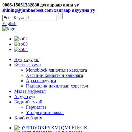
0086-15051382880 дугаараар авна уу
shining@junbaobest.com хаягаар явуулна уу
English
Нүүр хуудас
Бүтээгдэхүүн
Monoblock хяналтын хавхлага
Хэсгийн хяналтын хавхлага
Араа шахуурга
Гидравлик цахилгаан хэрэгсэл
Мэдээ мэдээлэл
Асуултууд
Бидний тухай
Гэрчилгээ
Үйлдвэрийн аялал
Холбоо барих