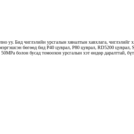
рилно уу. Бид чиглэлийн урсгалын хяналтын хавхлага, чиглэлийг 
 мэргэшсэн бөгөөд бид P40 цуврал, P80 цуврал, RD5200 цуврал,
 50MPa болон бусад томоохон урсгалын хэт өндөр даралттай, бүтэ