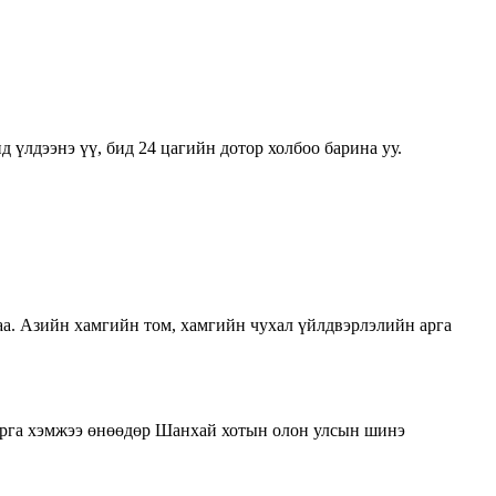
 үлдээнэ үү, бид 24 цагийн дотор холбоо барина уу.
а. Азийн хамгийн том, хамгийн чухал үйлдвэрлэлийн арга
арга хэмжээ өнөөдөр Шанхай хотын олон улсын шинэ