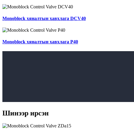
Monoblock хяналтын хавхлага DCV40
Monoblock хяналтын хавхлага P40
Шинээр ирсэн