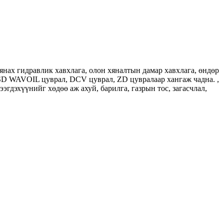
хянах гидравлик хавхлага, олон хяналтын дамар хавхлага, өндөр
 SD WAVOIL цуврал, DCV цуврал, ZD цувралаар хангаж чадна. ,
эгдэхүүнийг хөдөө аж ахуй, барилга, газрын тос, загасчлал,