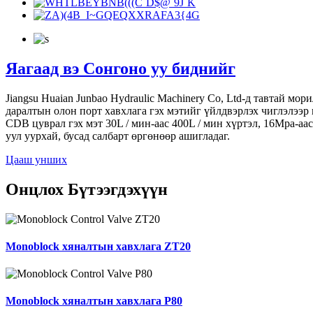
Яагаад вэ
Сонгоно уу
биднийг
Jiangsu Huaian Junbao Hydraulic Machinery Co, Ltd-д тавтай мо
даралтын олон порт хавхлага гэх мэтийг үйлдвэрлэх чиглэлээр
CDB цуврал гэх мэт 30L / мин-аас 400L / мин хүртэл, 16Mpa-аас
уул уурхай, бусад салбарт өргөнөөр ашигладаг.
Цааш унших
Онцлох
Бүтээгдэхүүн
Monoblock хяналтын хавхлага ZT20
Monoblock хяналтын хавхлага P80