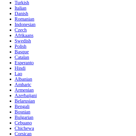
Turkish
Italian
Danish
Romanian
Indonesian
Czech
Afrikaans
Swedish
Polish
Basque
Catalan
Esperanto
Hindi
Lao
Albanian
Amharic
Armenian
Azerbaijani
Belarusian
Bengali
Bosnian
Bulgarian
Cebuano
Chichewa
Corsican