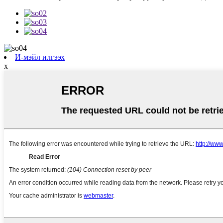
И-мэйл илгээх
x