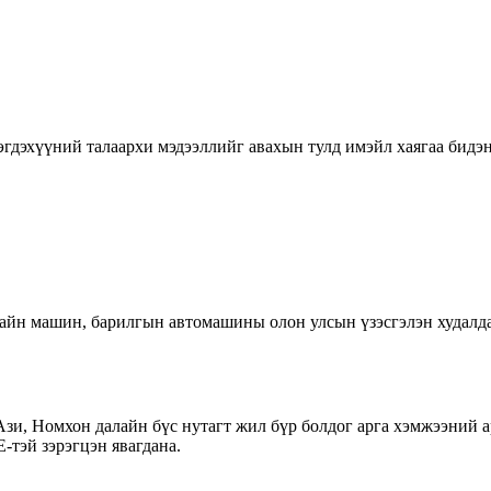
гдэхүүний талаархи мэдээллийг авахын тулд имэйл хаягаа бидэнд
йн машин, барилгын автомашины олон улсын үзэсгэлэн худалда
зи, Номхон далайн бүс нутагт жил бүр болдог арга хэмжээний 
-тэй зэрэгцэн явагдана.