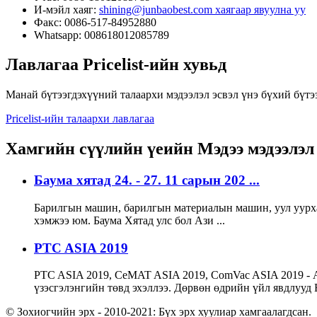
И-мэйл хаяг:
shining@junbaobest.com хаягаар явуулна уу
Факс: 0086-517-84952880
Whatsapp: 008618012085789
Лавлагаа
Pricelist-ийн хувьд
Манай бүтээгдэхүүний талаархи мэдээлэл эсвэл үнэ бүхий бүтээ
Pricelist-ийн талаархи лавлагаа
Хамгийн сүүлийн үеийн
Мэдээ мэдээлэл
Баума хятад 24. - 27. 11 сарын 202 ...
Барилгын машин, барилгын материалын машин, уул уурха
хэмжээ юм. Баума Хятад улс бол Ази ...
PTC ASIA 2019
PTC ASIA 2019, CeMAT ASIA 2019, ComVac ASIA 2019 - А
үзэсгэлэнгийн төвд эхэллээ. Дөрвөн өдрийн үйл явдлууд Е
© Зохиогчийн эрх - 2010-2021: Бүх эрх хуулиар хамгаалагдсан.